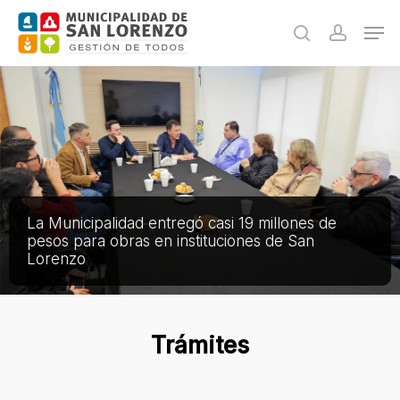
Skip
Men
to
search
accoun
main
content
La Municipalidad entregó casi 19 millones de
pesos para obras en instituciones de San
Lorenzo
Trámites