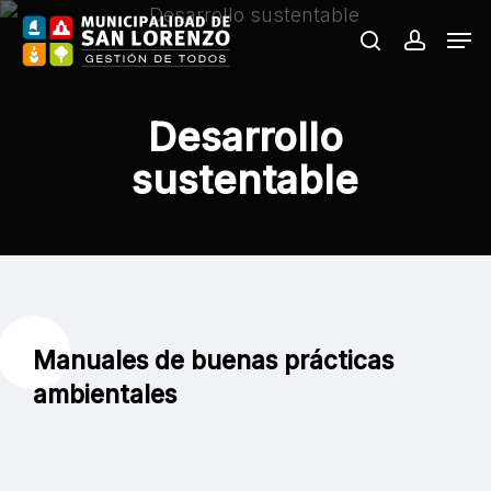
Skip
Men
to
search
accoun
main
content
Desarrollo
sustentable
Manuales de buenas prácticas
ambientales