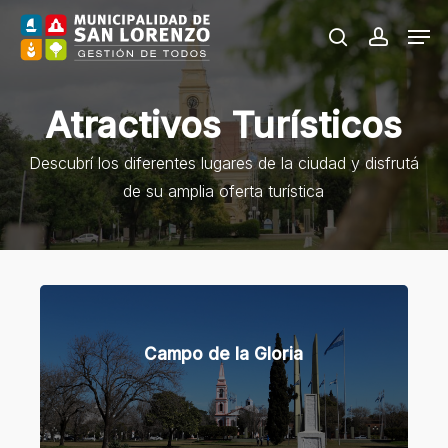
Skip
Men
to
search
accoun
main
content
Atractivos Turísticos
Descubrí los diferentes lugares de la ciudad y disfrutá
de su amplia oferta turística
Learn
more
Campo de la Gloria