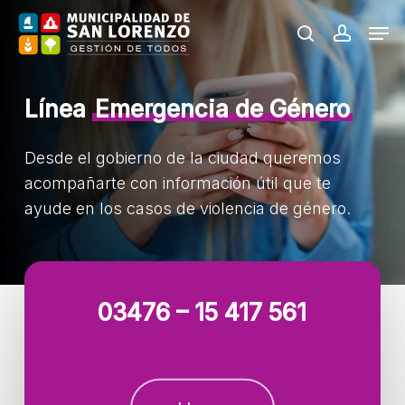
Skip
Men
to
search
accoun
main
content
Línea
Emergencia de Género
Desde el gobierno de la ciudad queremos
acompañarte con información útil que te
ayude en los casos de violencia de género.
03476 – 15 417 561