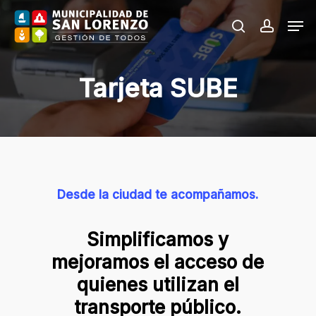
Skip
Men
to
search
accoun
main
content
Tarjeta SUBE
Desde la ciudad te acompañamos.
Simplificamos y
mejoramos el acceso de
quienes utilizan el
transporte público.