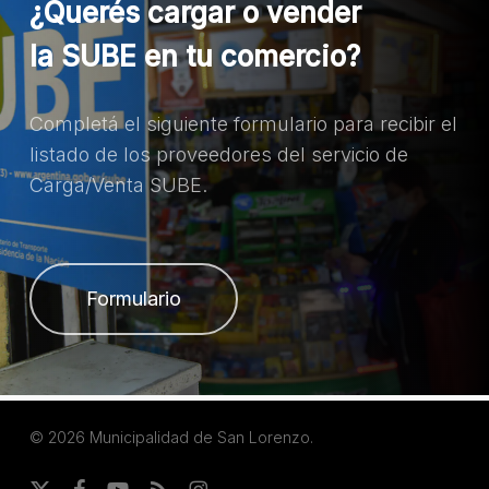
¿Querés cargar o vender
la SUBE en tu comercio?
Completá el siguiente formulario para recibir el
listado de los proveedores del servicio de
Carga/Venta SUBE.
Formulario
© 2026 Municipalidad de San Lorenzo.
x-
facebook
youtube
RSS
instagram