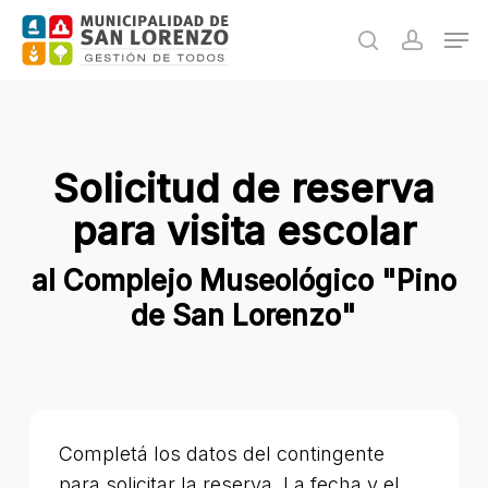
Skip
Men
to
search
accoun
main
content
Solicitud de reserva
para visita escolar
al Complejo Museológico "Pino
de San Lorenzo"
Completá los datos del contingente
para solicitar la reserva. La fecha y el