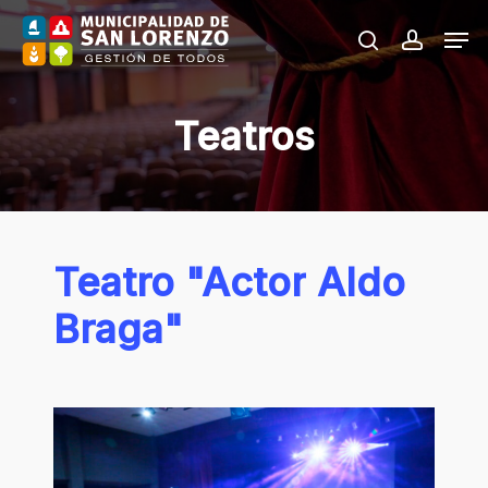
Skip
Men
to
search
accoun
main
content
Teatros
Teatro
"Actor
Aldo
Braga"