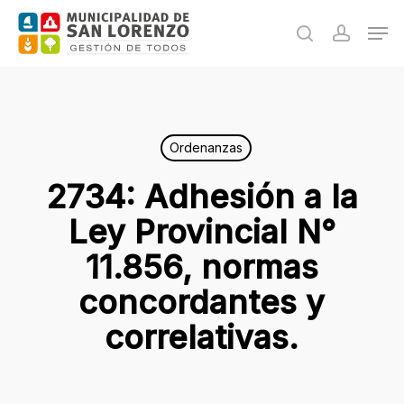
Skip
Men
to
search
accoun
main
content
Ordenanzas
2734: Adhesión a la
Ley Provincial N°
11.856, normas
concordantes y
correlativas.