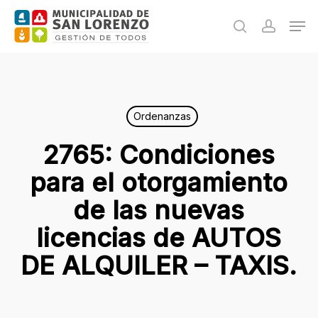
Skip
Men
to
search
accoun
main
content
Ordenanzas
2765: Condiciones
para el otorgamiento
de las nuevas
licencias de AUTOS
DE ALQUILER – TAXIS.