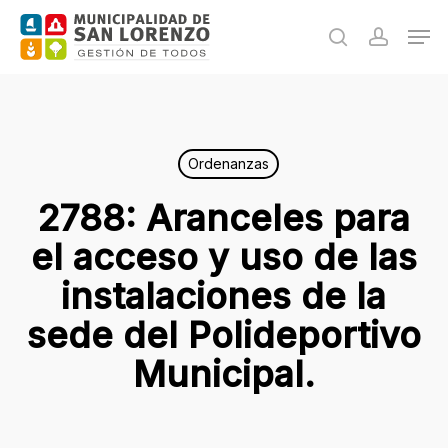
Skip
Men
to
search
accoun
main
content
Ordenanzas
2788: Aranceles para
el acceso y uso de las
instalaciones de la
sede del Polideportivo
Municipal.