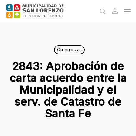
Skip
Men
to
search
accoun
main
content
Ordenanzas
2843: Aprobación de
carta acuerdo entre la
Municipalidad y el
serv. de Catastro de
Santa Fe