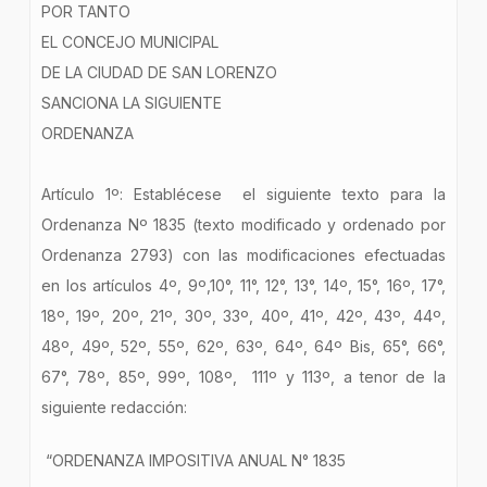
POR TANTO
EL CONCEJO MUNICIPAL
DE LA CIUDAD DE SAN LORENZO
SANCIONA LA SIGUIENTE
ORDENANZA
Artículo 1º: Establécese el siguiente texto para la
Ordenanza Nº 1835 (texto modificado y ordenado por
Ordenanza 2793) con las modificaciones efectuadas
en los artículos 4º, 9º,10°, 11°, 12°, 13°, 14º, 15°, 16º, 17°,
18º, 19º, 20º, 21º, 30º, 33º, 40º, 41º, 42º, 43º, 44º,
48º, 49º, 52º, 55º, 62º, 63º, 64º, 64º Bis, 65°, 66°,
67°, 78º, 85º, 99º, 108º, 111º y 113º, a tenor de la
siguiente redacción:
“ORDENANZA IMPOSITIVA ANUAL N° 1835