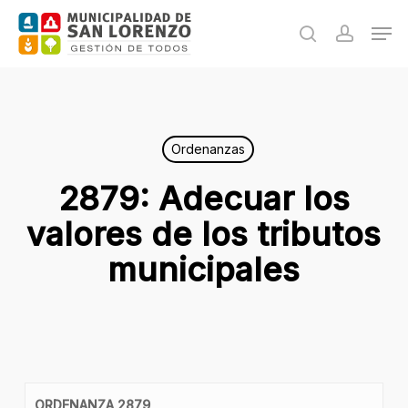
Skip
Men
to
search
accoun
main
content
Ordenanzas
2879: Adecuar los
valores de los tributos
municipales
ORDENANZA 2879