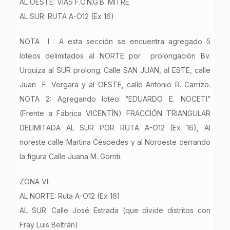
AL OESTE: VÍAS F.C.N.G.B. MITRE
AL SUR: RUTA A-O12 (Ex 16)
NOTA I : A esta sección se encuentra agregado 5
loteos delimitados al NORTE por prolongación Bv.
Urquiza al SUR prolong. Calle SAN JUAN, al ESTE, calle
Juan F. Vergara y al OESTE, calle Antonio R. Carrizo.
NOTA 2: Agregando loteo “EDUARDO E. NOCETI”
(Frente a Fábrica VICENTÍN) FRACCIÓN TRIANGULAR
DELIMITADA AL SUR POR RUTA A-O12 (Ex 16), Al
noreste calle Martina Céspedes y al Noroeste cerrando
la figura Calle Juana M. Gorriti.
ZONA VI:
AL NORTE: Ruta A-O12 (Ex 16)
AL SUR: Calle José Estrada (que divide distritos con
Fray Luis Beltrán)