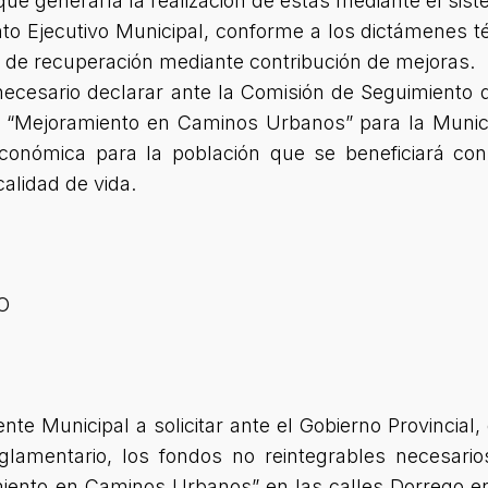
ue generaría la realización de éstas mediante el sis
o Ejecutivo Municipal, conforme a los dictámenes t
 de recuperación mediante contribución de mejoras.
necesario declarar ante la Comisión de Seguimiento 
e “Mejoramiento en Caminos Urbanos” para la Munic
conómica para la población que se beneficiará con
calidad de vida.
O
dente Municipal a solicitar ante el Gobierno Provincial
glamentario, los fondos no reintegrables necesarios
ento en Caminos Urbanos” en las calles Dorrego ent