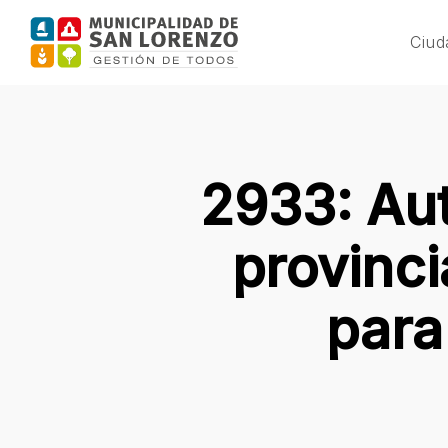
Skip
to
Ciud
main
content
2933: Aut
provinci
para