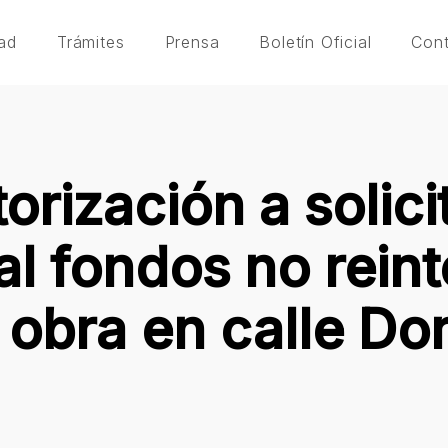
ad
Trámites
Prensa
Boletín Oficial
Con
orización a solicit
al fondos no rein
 obra en calle Do