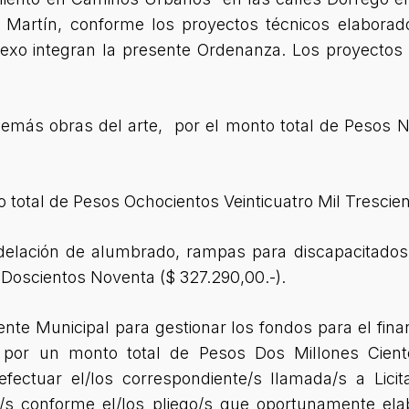
 Martín, conforme los proyectos técnicos elaborad
exo integran la presente Ordenanza. Los proyectos c
demás obras del arte, por el monto total de Pesos 
o total de Pesos Ochocientos Veinticuatro Mil Trescien
modelación de alumbrado, rampas para discapacitados
l Doscientos Noventa ($ 327.290,00.-).
dente Municipal para gestionar los fondos para el fina
º por un monto total de Pesos Dos Millones Cient
efectuar el/los correspondiente/s llamada/s a Lici
/s conforme el/los pliego/s que oportunamente ela