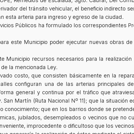
 SUPE, Remedios de Escalada, Sgto. Cabral, Del Comb
ivador del tránsito vehicular, el beneficio indirecto s
an esta arteria para ingreso y egreso de la ciudad.
vicios Públicos ha formulado los correspondientes P
ara este Municipio poder ejecutar nuevas obras de 
ste Municipio recursos necesarios para la realizació
o de la mencionada Ley.
vado costo, que consisten básicamente en la repara
lles configuran una de las arterias principales de 
 forma general y continua por el tráfico que atravie
v. San Martín (Ruta Nacional Nº 11); que la situación 
co conocimiento; que en los barrios donde se pretende
ómicas, jubilados, desempleados o vecinos que no 
conveniente, improcedente o dificultoso que los veci