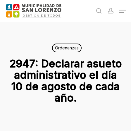
Skip
Men
to
search
accoun
main
content
Ordenanzas
2947: Declarar asueto
administrativo el día
10 de agosto de cada
año.