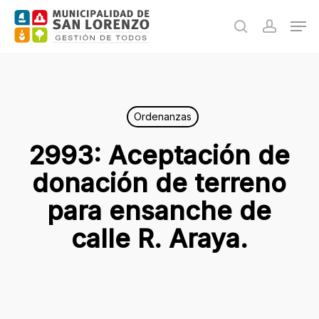
Skip
Men
to
search
accoun
main
content
Ordenanzas
2993: Aceptación de
donación de terreno
para ensanche de
calle R. Araya.