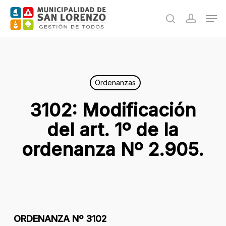
Skip
Men
to
search
accoun
main
content
Ordenanzas
3102: Modificación
del art. 1º de la
ordenanza Nº 2.905.
ORDENANZA Nº 3102