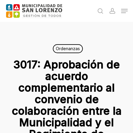
Skip
Men
to
search
accoun
main
content
Ordenanzas
3017: Aprobación de
acuerdo
complementario al
convenio de
colaboración entre la
Municipalidad y el