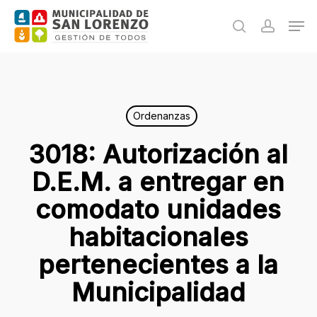
Skip
Men
to
search
accoun
main
content
Ordenanzas
3018: Autorización al
D.E.M. a entregar en
comodato unidades
habitacionales
pertenecientes a la
Municipalidad