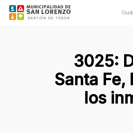
Skip
to
Ciud
main
content
3025: D
Santa Fe, 
los in