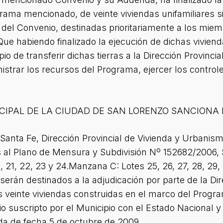
ama mencionado, de veinte viviendas unifamiliares si
a del Convenio, destinadas prioritariamente a los mie
ue habiendo finalizado la ejecución de dichas vivien
io de transferir dichas tierras a la Dirección Provinci
trar los recursos del Programa, ejercer los controle
CIPAL DE LA CIUDAD DE SAN LORENZO SANCIONA
e Santa Fe, Dirección Provincial de Vivienda y Urbani
s al Plano de Mensura y Subdivisión Nº 152682/2006,
, 21, 22, 23 y 24.Manzana C: Lotes 25, 26, 27, 28, 29, 
serán destinados a la adjudicación por parte de la D
as veinte viviendas construidas en el marco del Progr
 suscripto por el Municipio con el Estado Nacional y 
a de fecha 5 de octubre de 2009.