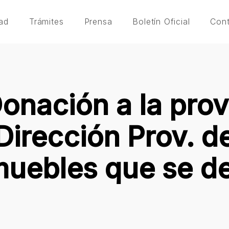
ad
Trámites
Prensa
Boletín Oficial
Con
onación a la prov
Dirección Prov. d
muebles que se de