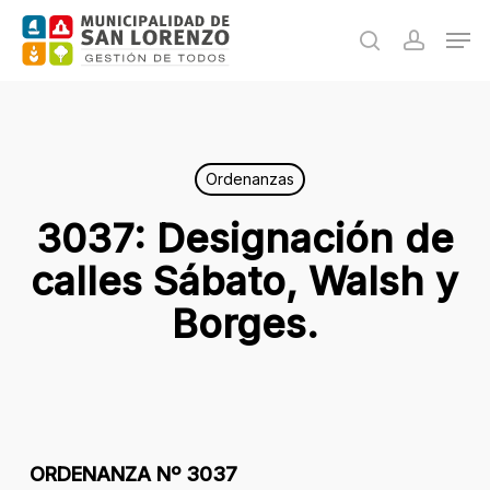
Skip
Men
to
search
accoun
main
content
Ordenanzas
3037: Designación de
calles Sábato, Walsh y
Borges.
ORDENANZA Nº 3037