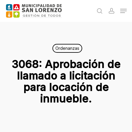
Skip
Men
to
search
accoun
main
content
Ordenanzas
3068: Aprobación de
llamado a licitación
para locación de
inmueble.