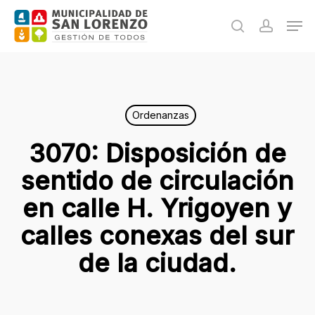
Skip
Men
to
search
accoun
main
content
Ordenanzas
3070: Disposición de
sentido de circulación
en calle H. Yrigoyen y
calles conexas del sur
de la ciudad.