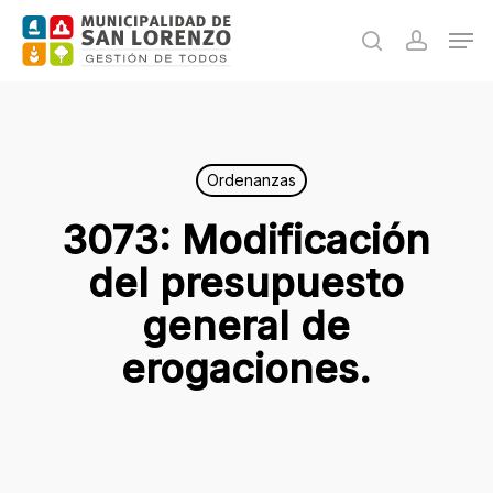
Skip
Men
to
search
accoun
main
content
Ordenanzas
3073: Modificación
del presupuesto
general de
erogaciones.