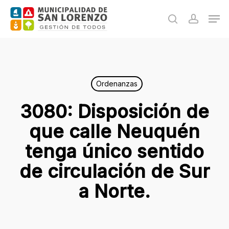
Skip
Men
to
search
accoun
main
content
Ordenanzas
3080: Disposición de
que calle Neuquén
tenga único sentido
de circulación de Sur
a Norte.