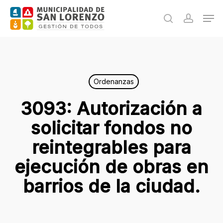
Skip
Men
to
search
accoun
main
content
Ordenanzas
3093: Autorización a
solicitar fondos no
reintegrables para
ejecución de obras en
barrios de la ciudad.