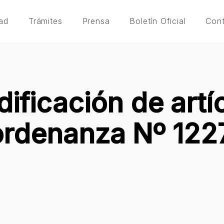
ad
Trámites
Prensa
Boletín Oficial
Con
ificación de artíc
ordenanza Nº 1227