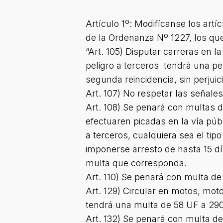
Artículo 1º: Modifícanse los artícul
de la Ordenanza Nº 1227, los qu
“Art. 105) Disputar carreras en l
peligro a terceros tendrá una pe
segunda reincidencia, sin perjuicio
Art. 107) No respetar las señal
Art. 108) Se penará con multas 
efectuaren picadas en la vía púb
a terceros, cualquiera sea el ti
imponerse arresto de hasta 15 día
multa que corresponda.
Art. 110) Se penará con multa d
Art. 129) Circular en motos, mot
tendrá una multa de 58 UF a 29
Art. 132) Se penará con multa d