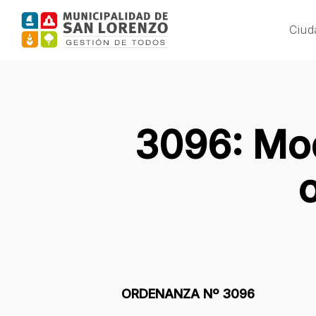
Skip
to
Ciud
main
content
3096: Mod
ORDENANZA Nº 3096