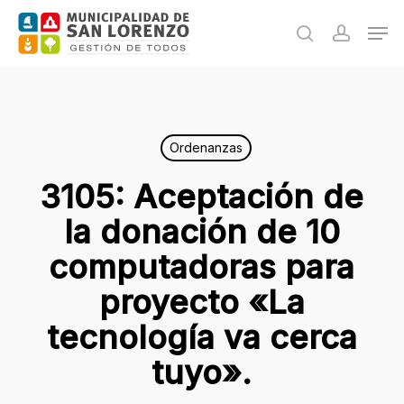
Skip
Men
to
search
accoun
main
content
Ordenanzas
3105: Aceptación de
la donación de 10
computadoras para
proyecto «La
tecnología va cerca
tuyo».