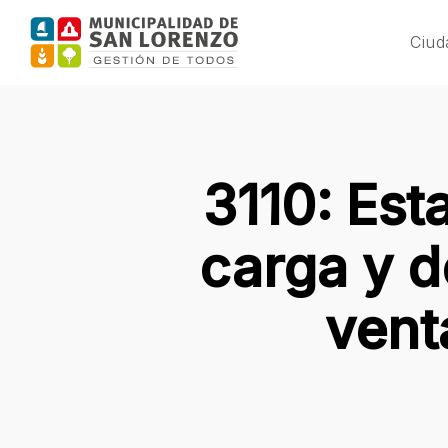
Skip
to
Ciud
main
content
3110: Est
carga y 
vent