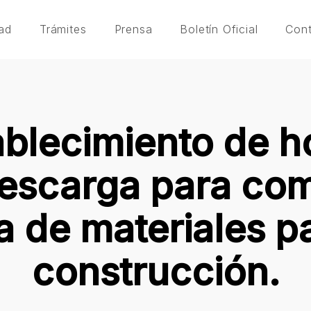
ad
Trámites
Prensa
Boletín Oficial
Con
ablecimiento de h
descarga para com
a de materiales pa
construcción.