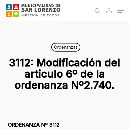
Skip
Men
to
search
accoun
main
content
Ordenanzas
3112: Modificación del
articulo 6º de la
ordenanza Nº2.740.
ORDENANZA Nº 3112