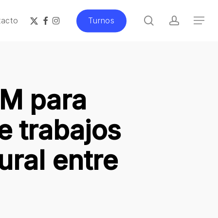
search
account
x-
facebook
instagram
tacto
Turnos
Menu
twitter
EM para
e trabajos
ural entre