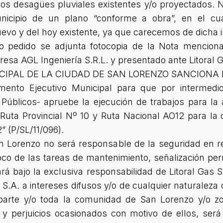
 los desagües pluviales existentes y/o proyectados. 
icipio de un plano “conforme a obra”, en el cua
uevo y del hoy existente, ya que carecemos de dicha 
do pedido se adjunta fotocopia de la Nota mencion
resa AGL Ingeniería S.R.L. y presentado ante Litoral 
CIPAL DE LA CIUDAD DE SAN LORENZO SANCIONA 
amento Ejecutivo Municipal para que por intermed
 Públicos- apruebe la ejecución de trabajos para la 
 Ruta Provincial Nº 10 y Ruta Nacional AO12 para la
” (P/SL/11/096).
an Lorenzo no será responsable de la seguridad en 
oco de las tareas de mantenimiento, señalización pe
rá bajo la exclusiva responsabilidad de Litoral Gas
as S.A. a intereses difusos y/o de cualquier naturalez
parte y/o toda la comunidad de San Lorenzo y/o z
y perjuicios ocasionados con motivo de ellos, será