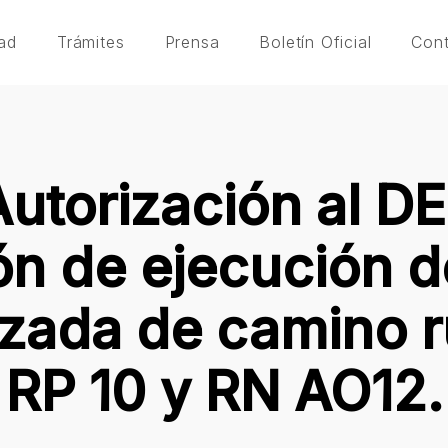
ad
Trámites
Prensa
Boletín Oficial
Con
Autorización al D
n de ejecución d
zada de camino r
RP 10 y RN AO12.