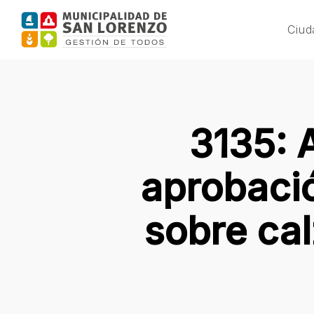
Skip
to
Ciud
main
content
3135: 
aprobació
sobre cal