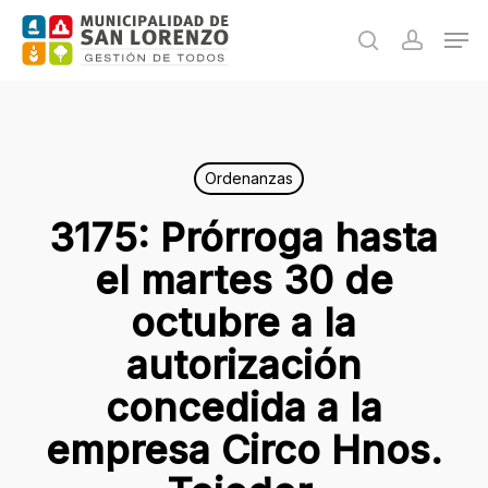
Skip
Men
to
search
accoun
main
content
Ordenanzas
3175: Prórroga hasta
el martes 30 de
octubre a la
autorización
concedida a la
empresa Circo Hnos.