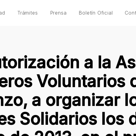
ad
Trámites
Prensa
Boletín Oficial
Con
torización a la A
ros Voluntarios 
zo, a organizar l
s Solidarios los d