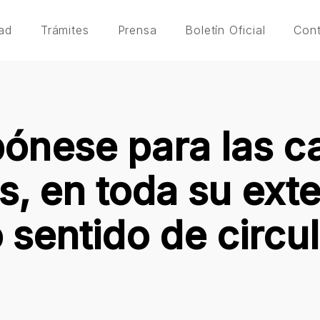
ad
Trámites
Prensa
Boletín Oficial
Con
ónese para las c
s, en toda su ext
 sentido de circu