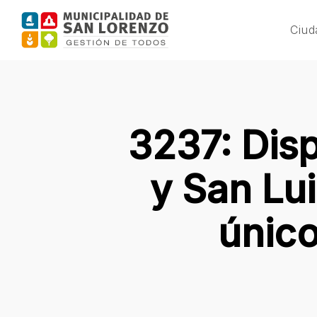
Skip
to
Ciud
main
content
3237: Disp
y San Lui
único