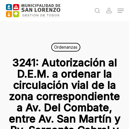
Skip
Men
to
search
accoun
main
content
Ordenanzas
3241: Autorización al
D.E.M. a ordenar la
circulación vial de la
zona correspondiente
a Av. Del Combate,
entre Av. San Martín y