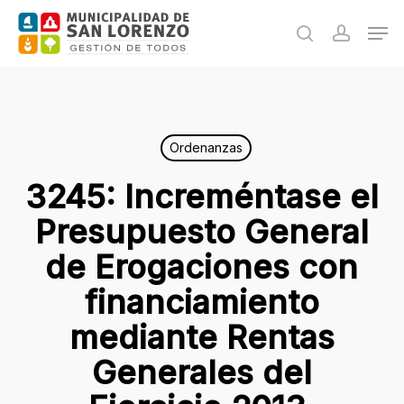
Skip
Men
to
search
accoun
main
content
Ordenanzas
3245: Increméntase el
Presupuesto General
de Erogaciones con
financiamiento
mediante Rentas
Generales del