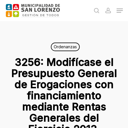
Skip
Men
to
search
accoun
main
content
Ordenanzas
3256: Modifícase el
Presupuesto General
de Erogaciones con
financiamiento
mediante Rentas
Generales del