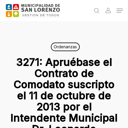
Skip
Men
to
search
accoun
main
content
Ordenanzas
3271: Apruébase el
Contrato de
Comodato suscripto
el 11 de octubre de
2013 por el
Intendente Municipal