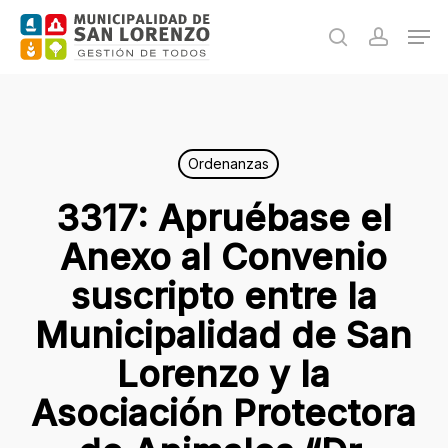
Skip
Men
to
search
accoun
main
content
Ordenanzas
3317: Apruébase el
Anexo al Convenio
suscripto entre la
Municipalidad de San
Lorenzo y la
Asociación Protectora