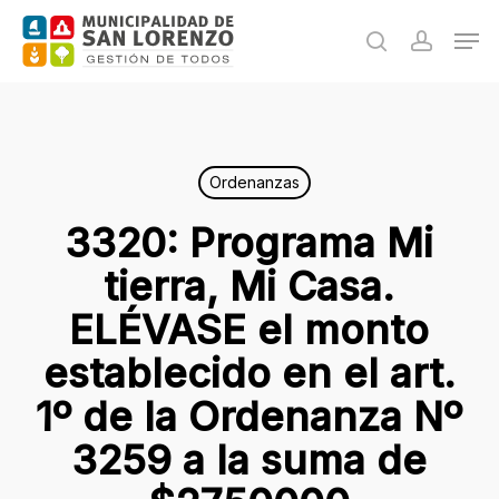
Skip
Men
to
search
accoun
main
content
Ordenanzas
3320: Programa Mi
tierra, Mi Casa.
ELÉVASE el monto
establecido en el art.
1º de la Ordenanza Nº
3259 a la suma de