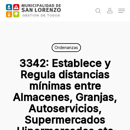
Skip
Men
to
search
accoun
main
content
Ordenanzas
3342: Establece y
Regula distancias
mínimas entre
Almacenes, Granjas,
Autoservicios,
Supermercados