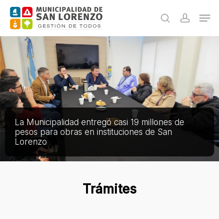
Skip
Men
to
search
accoun
main
content
La Municipalidad entregó casi 19 millones de
pesos para obras en instituciones de San
Lorenzo
Trámites