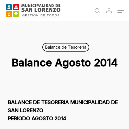
Skip
Men
to
search
accoun
main
content
Balance de Tesorería
Balance Agosto 2014
BALANCE DE TESORERIA MUNICIPALIDAD DE
SAN LORENZO
PERIODO AGOSTO 2014