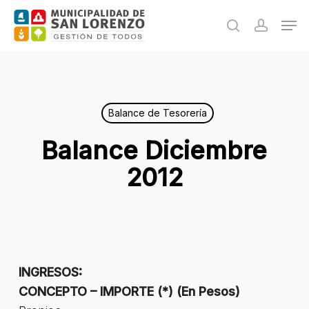
Skip
Men
to
search
accoun
main
content
Balance de Tesorería
Balance Diciembre
2012
INGRESOS:
CONCEPTO – IMPORTE (*) (En Pesos)