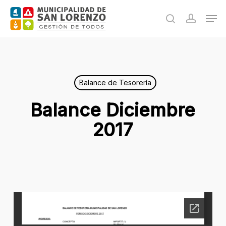
Skip
Men
to
search
accoun
main
content
Balance de Tesorería
Balance Diciembre
2017