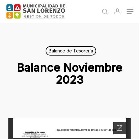
Skip
Men
to
search
accoun
main
content
Balance de Tesorería
Balance Noviembre
2023