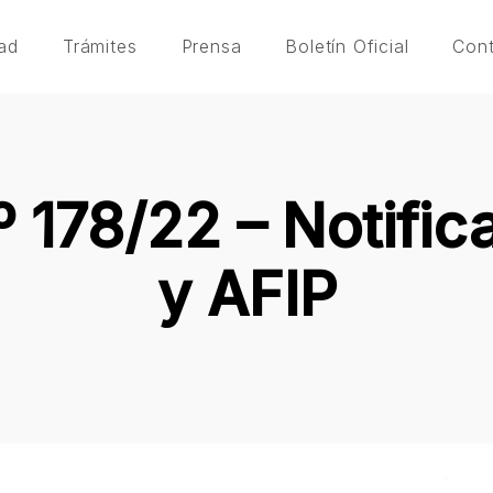
ad
Trámites
Prensa
Boletín Oficial
Con
 178/22 – Notific
y AFIP