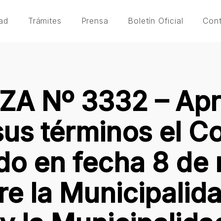
ad
Trámites
Prensa
Boletín Oficial
Con
A Nº 3332 – Apr
sus términos el C
do en fecha 8 de
re la Municipalid