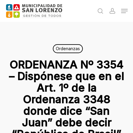
Skip
Men
to
search
accoun
main
content
Ordenanzas
ORDENANZA Nº 3354
– Dispónese que en el
Art. 1º de la
Ordenanza 3348
donde dice “San
Juan” debe decir