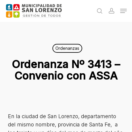
Skip
Men
to
search
accoun
main
content
Ordenanzas
Ordenanza Nº 3413 –
Convenio con ASSA
En la ciudad de San Lorenzo, departamento
del mismo nombre, provincia de Santa Fe, a