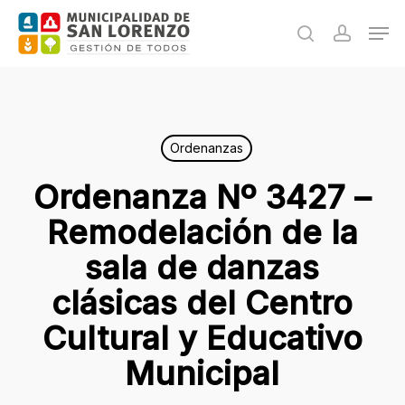
Skip
Men
to
search
accoun
main
content
Ordenanzas
Ordenanza Nº 3427 –
Remodelación de la
sala de danzas
clásicas del Centro
Cultural y Educativo
Municipal